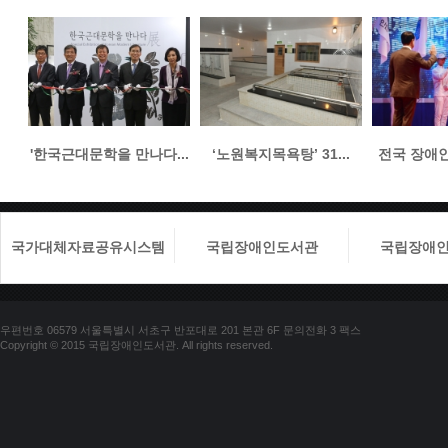
'한국근대문학을 만나다...
‘노원복지목욕탕’ 31...
전국 장애인들
국가대체자료공유시스템
국립장애인도서관
국립장애
우편번호 06579 서울특별시 서초구 반포대로 201 본관 6F 문의전화 3 팩스
Copyright © 2015 국립장애인도서관. All rights reserved.