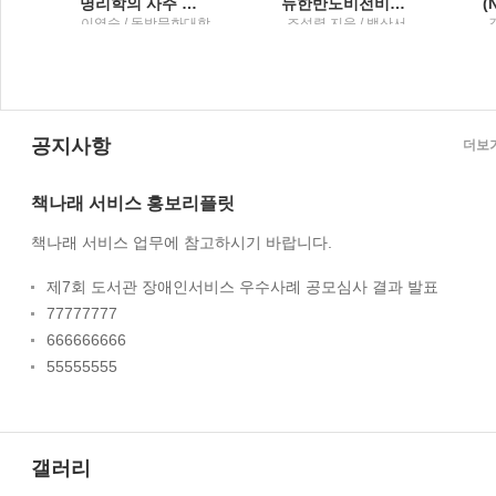
명리학의 사주 요인과 질병 발생 간 상관성에 대한 실증 연구
뉴한반도비전비핵·평화와 통일의 길
트
이영숙 / 동방문화대학
조성렬 지음 / 백산서
원대학교
당
공지사항
더보
책나래 서비스 홍보리플릿
책나래 서비스 업무에 참고하시기 바랍니다.
제7회 도서관 장애인서비스 우수사례 공모심사 결과 발표
77777777
666666666
55555555
갤러리