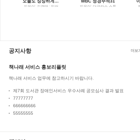
독서
오늘도 싱싱하게 텃밭 과학씨앗부터 바이오 연료까지, 세상 모든 생태의 과학
WBC 성경주석31
;
지은이: 김경태 ; 일러
지은이: 더글라스 스튜
스트: 김일주 / 휴머니
어트 ; 옮긴이: 김병하 /
이스
스트출판그룹
솔로몬
공지사항
더보
책나래 서비스 홍보리플릿
책나래 서비스 업무에 참고하시기 바랍니다.
제7회 도서관 장애인서비스 우수사례 공모심사 결과 발표
77777777
666666666
55555555