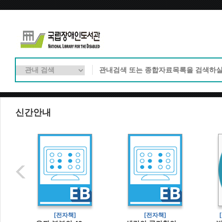
신간안내
[전자책]
[전자책]