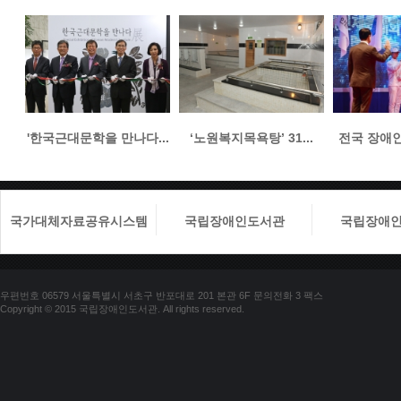
'한국근대문학을 만나다...
‘노원복지목욕탕’ 31...
전국 장애인들
국가대체자료공유시스템
국립장애인도서관
국립장애
우편번호 06579 서울특별시 서초구 반포대로 201 본관 6F 문의전화 3 팩스
Copyright © 2015 국립장애인도서관. All rights reserved.