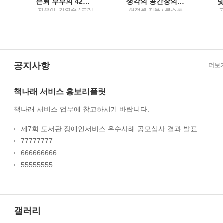
 내 생의 그림, 화가, 그리고 예술에 관하여
은퇴 부부의 42일 자유여행
생각의 공간창의성이라는 욕구를 다루는 법
의
지은이: 김연순 / 크레
허정원 지음 / 북스톤
고
파스북
공지사항
더보
책나래 서비스 홍보리플릿
책나래 서비스 업무에 참고하시기 바랍니다.
제7회 도서관 장애인서비스 우수사례 공모심사 결과 발표
77777777
666666666
55555555
갤러리