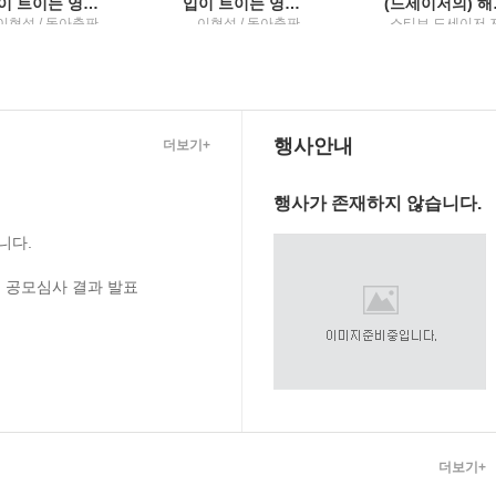
입이 트이는 영어EBS FM radio
입이 트이는 영어EBS FM radio
(드세이저의
이현석 / 동아출판
이현석 / 동아출판
스티브 드세이저 저
김은영, 어주경, 
희, 정윤경 공역 / 
사
행사안내
더보기+
행사가 존재하지 않습니다.
니다.
 공모심사 결과 발표
더보기+