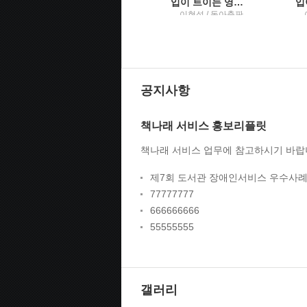
바람을 필사하다이성환 시집
입이 트이는 영어EBS FM radio
지은이: 이성환 / 시와
이현석 / 동아출판
문화
공지사항
책나래 서비스 홍보리플릿
책나래 서비스 업무에 참고하시기 바랍
제7회 도서관 장애인서비스 우수사례
77777777
666666666
55555555
갤러리