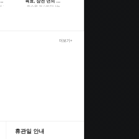
) 해결의 실마리단기상담에서 해결책 탐색
육효, 삼천 년의 속삭임왕상휴수사로 읽는 384괘의 성패 법칙
(성피티의) 생활스포츠지도사 2급 필기 합격공식
 ;
최소원 저 / 생각나눔
지은이: 성우재, 정빛
이경
나 / 좋은땅
학지
더보기+
휴관일 안내