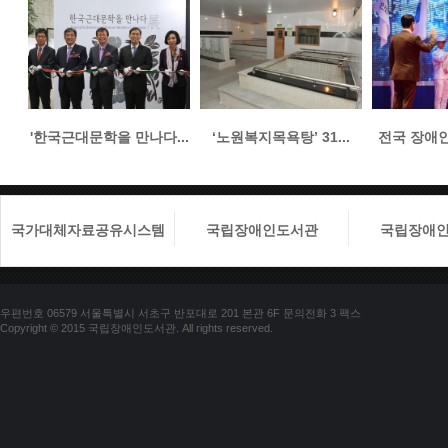
'한국근대문학을 만나다...
‘노원복지목욕탕’ 31...
전국 장애인들
국가대체자료공유시스템
국립장애인도서관
국립장애
우편번호 06579 서울특별시 서초구 반포대로 201 본관 6F 문의전화 3 팩스
Copyright © 2015 국립장애인도서관. All rights reserved.