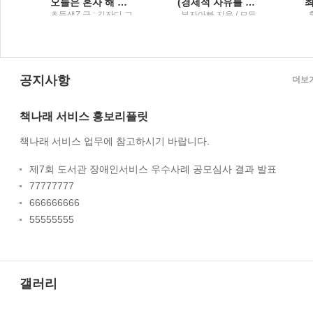
오늘은 혼자 해 볼래!스스로 해 보는 어린이 첫 습관책
(경제적 자유를 위한) 주식투자 시크릿
사
초등샘Z 글 ; 김잔디 그
부자아빠 지음 / 모든
림 / 현암주니어 : 현암
국민은주주다
사
공지사항
더보
책나래 서비스 홍보리플릿
책나래 서비스 업무에 참고하시기 바랍니다.
제7회 도서관 장애인서비스 우수사례 공모심사 결과 발표
77777777
666666666
55555555
갤러리