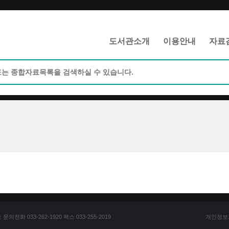
메인메뉴 바로가기
본문 바로가기
도서관소개
이용안내
자료
전화 033-262-1920 팩스 033-255-2019
개인정보