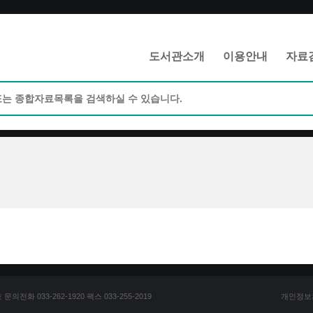
메인메뉴 바로가기
본문 바로가기
도서관소개
이용안내
자료
전화 033-262-1920 팩스 033-255-2019
개인정보