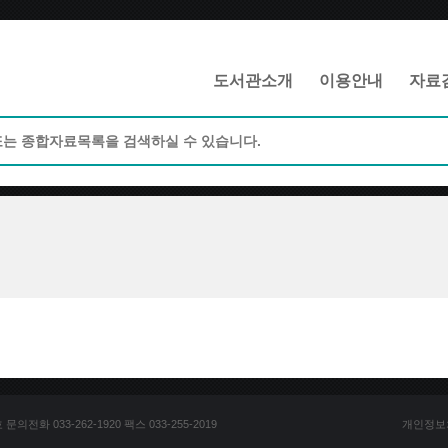
메인메뉴 바로가기
본문 바로가기
도서관소개
이용안내
자료
전화 033-262-1920 팩스 033-255-2019
개인정보