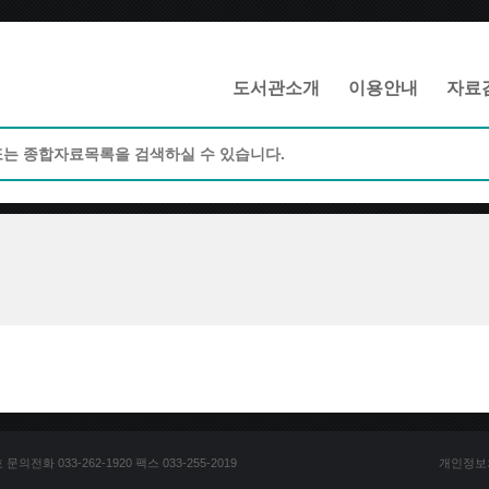
메인메뉴 바로가기
본문 바로가기
도서관소개
이용안내
자료
전화 033-262-1920 팩스 033-255-2019
개인정보