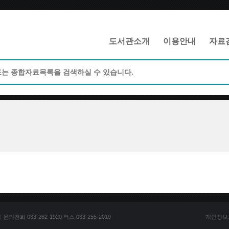
메인메뉴 바로가기
본문 바로가기
도서관소개
이용안내
자료
전화 033-262-1920 팩스 033-255-2019
개인정보