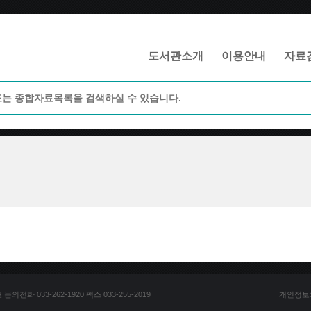
메인메뉴 바로가기
본문 바로가기
도서관소개
이용안내
자료
전화 033-262-1920 팩스 033-255-2019
개인정보