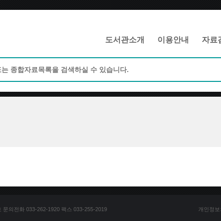
메인메뉴 바로가기
본문 바로가기
도서관소개
이용안내
자료
전화 033-262-1920 팩스 033-255-2019
개인정보