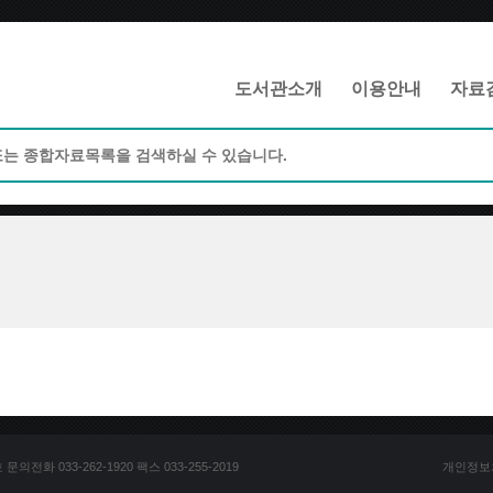
메인메뉴 바로가기
본문 바로가기
도서관소개
이용안내
자료
전화 033-262-1920 팩스 033-255-2019
개인정보