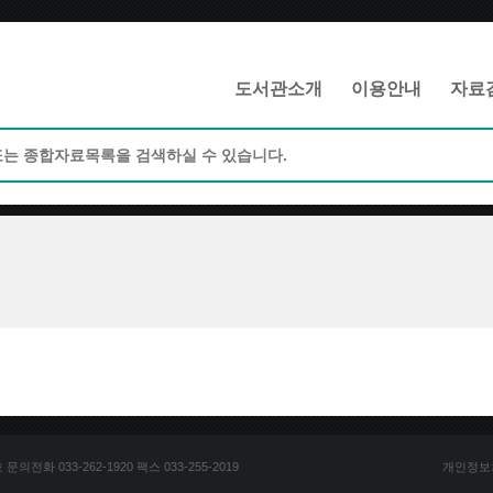
메인메뉴 바로가기
본문 바로가기
도서관소개
이용안내
자료
전화 033-262-1920 팩스 033-255-2019
개인정보