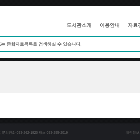
메인메뉴 바로가기
본문 바로가기
도서관소개
이용안내
자료
전화 033-262-1920 팩스 033-255-2019
개인정보