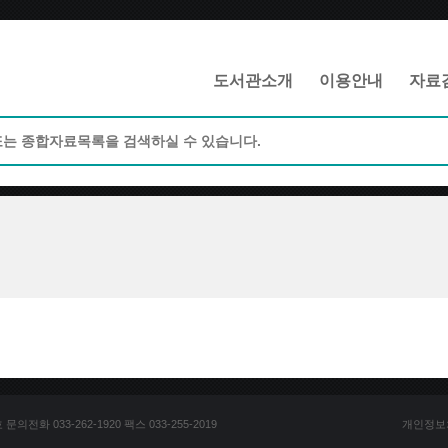
메인메뉴 바로가기
본문 바로가기
도서관소개
이용안내
자료
전화 033-262-1920 팩스 033-255-2019
개인정보