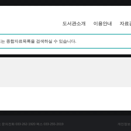
메인메뉴 바로가기
본문 바로가기
도서관소개
이용안내
자료
전화 033-262-1920 팩스 033-255-2019
개인정보