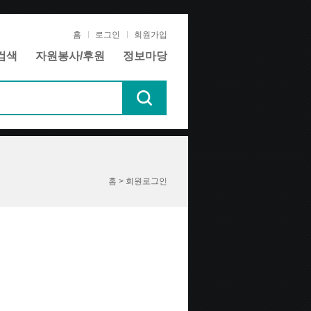
홈
로그인
회원가입
검색
자원봉사/후원
정보마당
홈 > 회원로그인