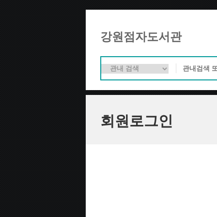
강원점자도서관
회원로그인