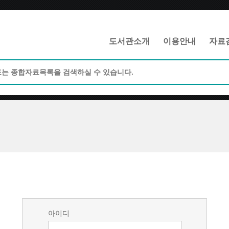
메인메뉴 바로가기
본문 바로가기
도서관소개
이용안내
자료
아이디