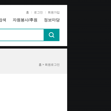
홈
로그인
회원가입
검색
자원봉사/후원
정보마당
홈 > 회원로그인