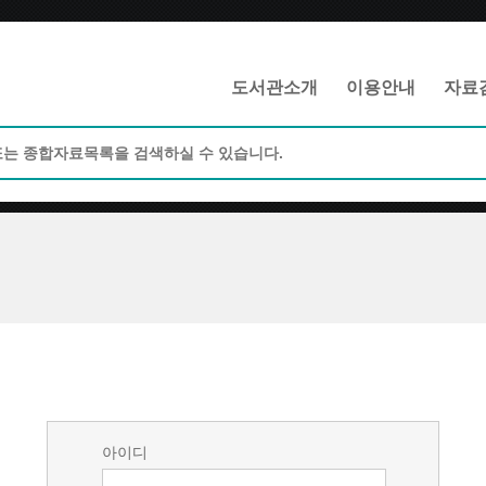
메인메뉴 바로가기
본문 바로가기
도서관소개
이용안내
자료
아이디