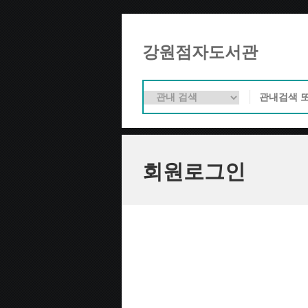
강원점자도서관
회원로그인