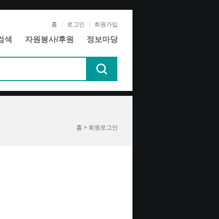
홈
로그인
회원가입
검색
자원봉사/후원
정보마당
홈 > 회원로그인