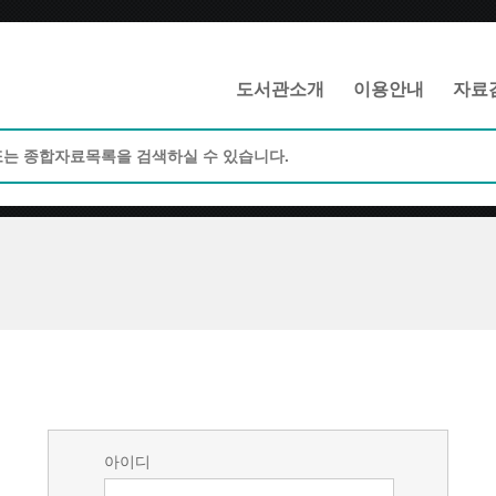
메인메뉴 바로가기
본문 바로가기
도서관소개
이용안내
자료
아이디