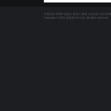
우편번호 24209 강원도 춘천시 동면 소양강로 110 102호 문의
Copyright © 2015 강원점자도서관. All rights reserved.