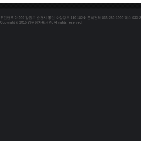
우편번호 24209 강원도 춘천시 동면 소양강로 110 102호 문의전화 033-262-1920 팩스 033-25
Copyright © 2015 강원점자도서관. All rights reserved.