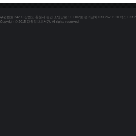
우편번호 24209 강원도 춘천시 동면 소양강로 110 102호 문의전화 033-262-1920 팩스 033-25
Copyright © 2015 강원점자도서관. All rights reserved.