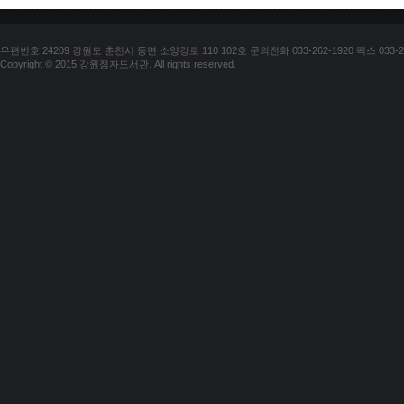
우편번호 24209 강원도 춘천시 동면 소양강로 110 102호 문의전화 033-262-1920 팩스 033-25
Copyright © 2015 강원점자도서관. All rights reserved.