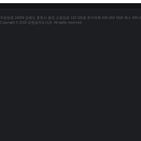
우편번호 24209 강원도 춘천시 동면 소양강로 110 102호 문의전화 033-262-1920 팩스 033-25
Copyright © 2015 강원점자도서관. All rights reserved.