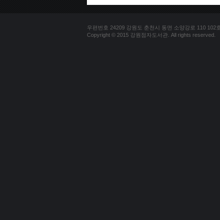
우편번호 24209 강원도 춘천시 동면 소양강로 110 102호 문의
Copyright © 2015 강원점자도서관. All rights reserved.