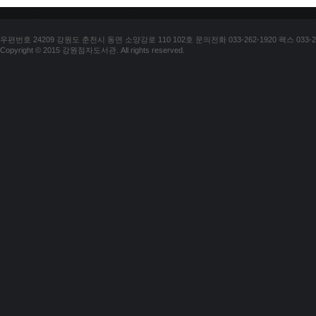
우편번호 24209 강원도 춘천시 동면 소양강로 110 102호 문의전화 033-262-1920 팩스 033-25
Copyright © 2015 강원점자도서관. All rights reserved.