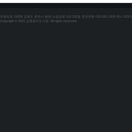
우편번호 24209 강원도 춘천시 동면 소양강로 110 102호 문의전화 033-262-1920 팩스 033-25
Copyright © 2015 강원점자도서관. All rights reserved.