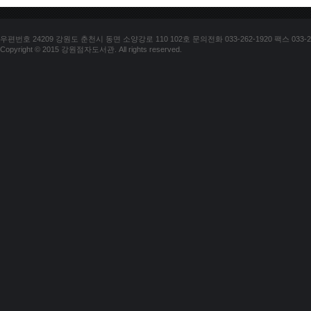
우편번호 24209 강원도 춘천시 동면 소양강로 110 102호 문의전화 033-262-1920 팩스 033-25
Copyright © 2015 강원점자도서관. All rights reserved.