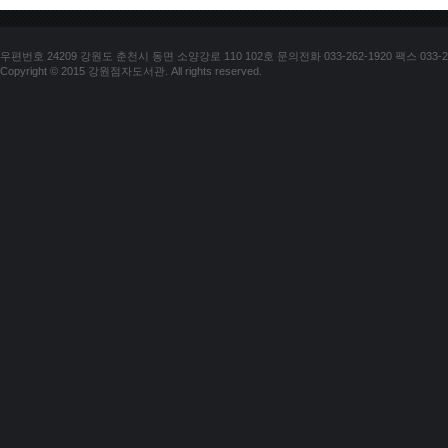
우편번호 24209 강원도 춘천시 동면 소양강로 110 102호 문의전화 033-262-1920 팩스 033-25
Copyright © 2015 강원점자도서관. All rights reserved.