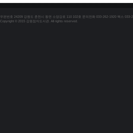
우편번호 24209 강원도 춘천시 동면 소양강로 110 102호 문의전화 033-262-1920 팩스 033-25
Copyright © 2015 강원점자도서관. All rights reserved.