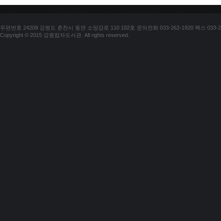
우편번호 24209 강원도 춘천시 동면 소양강로 110 102호 문의전화 033-262-1920 팩스 033-25
Copyright © 2015 강원점자도서관. All rights reserved.