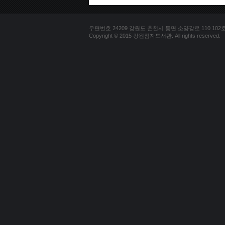
우편번호 24209 강원도 춘천시 동면 소양강로 110 102호 문의
Copyright © 2015 강원점자도서관. All rights reserved.