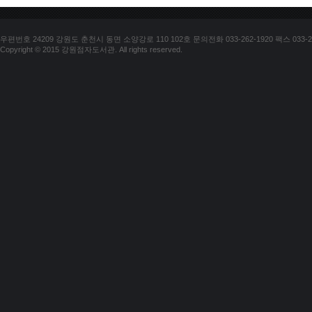
우편번호 24209 강원도 춘천시 동면 소양강로 110 102호 문의전화 033-262-1920 팩스 033-25
Copyright © 2015 강원점자도서관. All rights reserved.