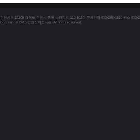
우편번호 24209 강원도 춘천시 동면 소양강로 110 102호 문의전화 033-262-1920 팩스 033-25
Copyright © 2015 강원점자도서관. All rights reserved.