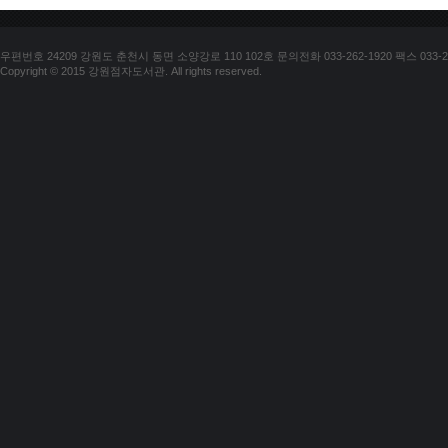
우편번호 24209 강원도 춘천시 동면 소양강로 110 102호 문의전화 033-262-1920 팩스 033-25
Copyright © 2015 강원점자도서관. All rights reserved.