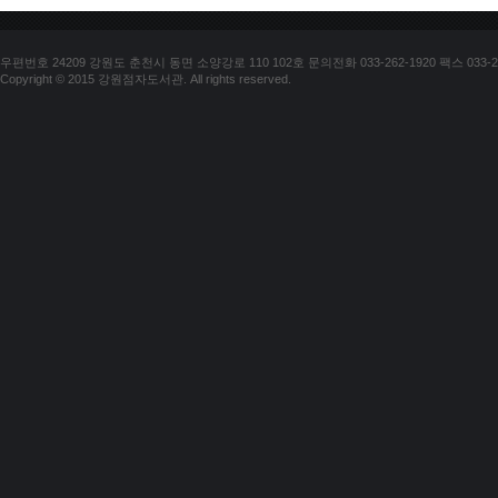
우편번호 24209 강원도 춘천시 동면 소양강로 110 102호 문의전화 033-262-1920 팩스 033-25
Copyright © 2015 강원점자도서관. All rights reserved.