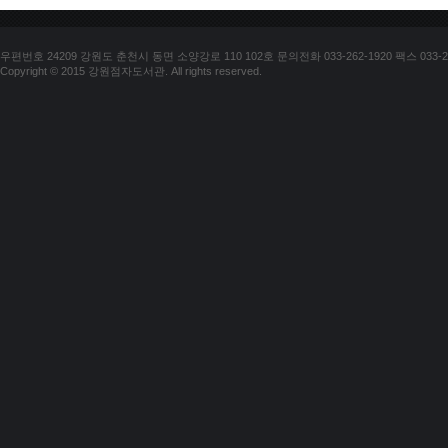
우편번호 24209 강원도 춘천시 동면 소양강로 110 102호 문의전화 033-262-1920 팩스 033-25
Copyright © 2015 강원점자도서관. All rights reserved.