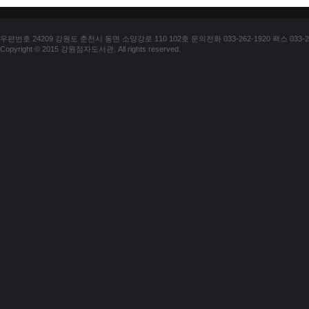
우편번호 24209 강원도 춘천시 동면 소양강로 110 102호 문의전화 033-262-1920 팩스 033-25
Copyright © 2015 강원점자도서관. All rights reserved.