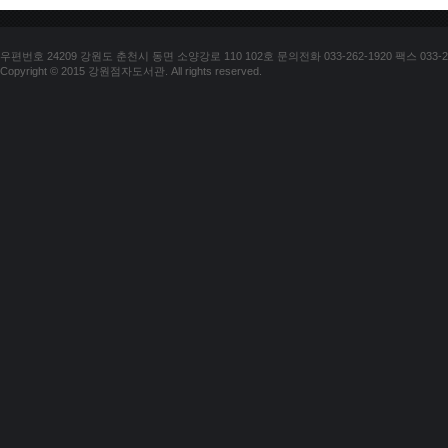
우편번호 24209 강원도 춘천시 동면 소양강로 110 102호 문의전화 033-262-1920 팩스 033-25
Copyright © 2015 강원점자도서관. All rights reserved.