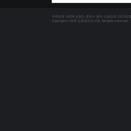
우편번호 24209 강원도 춘천시 동면 소양강로 110 102호 문의
Copyright © 2015 강원점자도서관. All rights reserved.