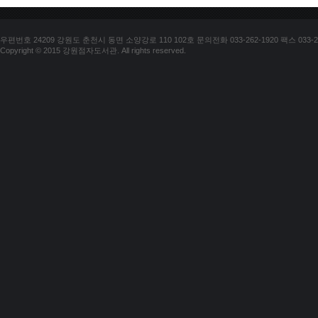
우편번호 24209 강원도 춘천시 동면 소양강로 110 102호 문의전화 033-262-1920 팩스 033-25
Copyright © 2015 강원점자도서관. All rights reserved.