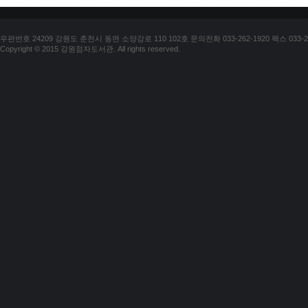
우편번호 24209 강원도 춘천시 동면 소양강로 110 102호 문의전화 033-262-1920 팩스 033-25
Copyright © 2015 강원점자도서관. All rights reserved.