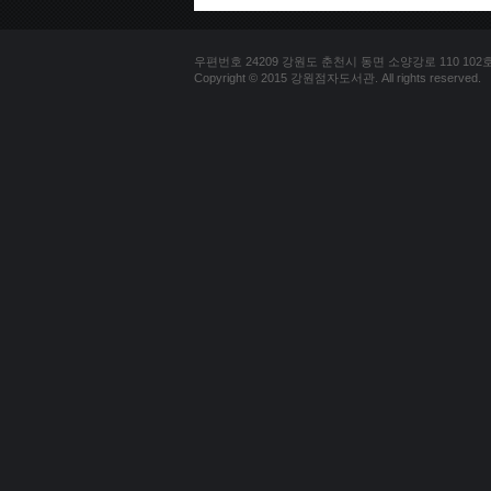
우편번호 24209 강원도 춘천시 동면 소양강로 110 102호 문의
Copyright © 2015 강원점자도서관. All rights reserved.