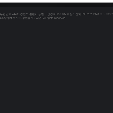
우편번호 24209 강원도 춘천시 동면 소양강로 110 102호 문의전화 033-262-1920 팩스 033-25
Copyright © 2015 강원점자도서관. All rights reserved.