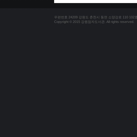
우편번호 24209 강원도 춘천시 동면 소양강로 110 102호 문의
Copyright © 2015 강원점자도서관. All rights reserved.