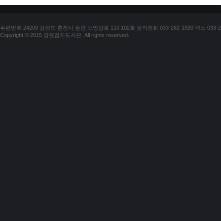
우편번호 24209 강원도 춘천시 동면 소양강로 110 102호 문의전화 033-262-1920 팩스 033-25
Copyright © 2015 강원점자도서관. All rights reserved.