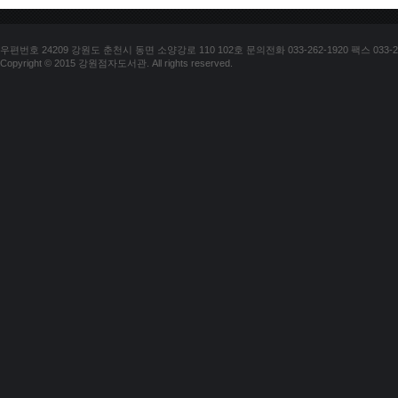
우편번호 24209 강원도 춘천시 동면 소양강로 110 102호 문의전화 033-262-1920 팩스 033-25
Copyright © 2015 강원점자도서관. All rights reserved.